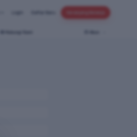
n
Login
Daftar Baru
Keranjang Belanja
Hubungi Kami
Akun