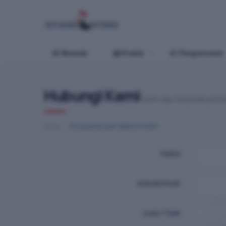
Beranda
Produk
Pengumuman
Hubungi Kami
Kami siap menjawab pert
Home
Punya pertanyaan sebelum Order?
Nama
Alamat Email
Judul Tiket