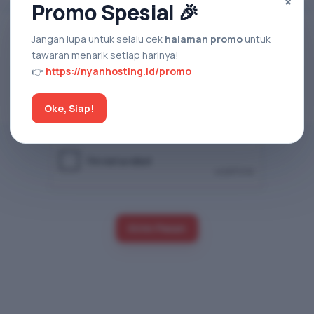
×
Promo Spesial 🎉
Jangan lupa untuk selalu cek
halaman promo
untuk
tawaran menarik setiap harinya!
👉
https://nyanhosting.id/promo
Oke, Siap!
Kirim Pesan