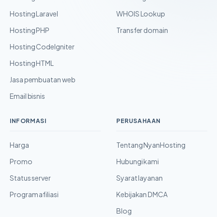
Hosting Laravel
WHOIS Lookup
Hosting PHP
Transfer domain
Hosting CodeIgniter
Hosting HTML
Jasa pembuatan web
Email bisnis
INFORMASI
PERUSAHAAN
Harga
Tentang NyanHosting
Promo
Hubungi kami
Status server
Syarat layanan
Program afiliasi
Kebijakan DMCA
Blog