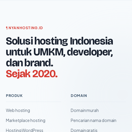
¶ NYANHOSTING.ID
Solusi hosting Indonesia
untuk UMKM, developer,
dan brand.
Sejak 2020.
PRODUK
DOMAIN
Web hosting
Domain murah
Marketplace hosting
Pencarian nama domain
Hosting WordPress
Domain gratis