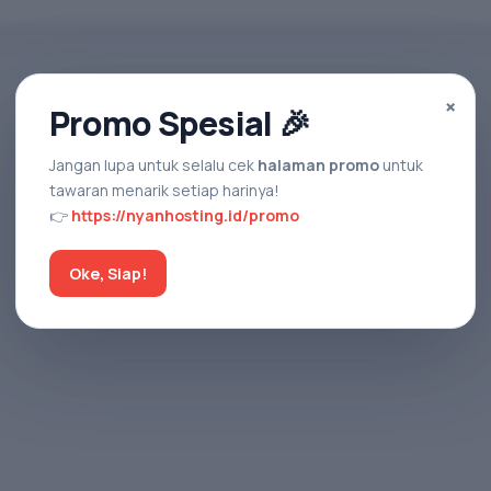
×
Promo Spesial 🎉
Jangan lupa untuk selalu cek
halaman promo
untuk
tawaran menarik setiap harinya!
👉
https://nyanhosting.id/promo
Oke, Siap!